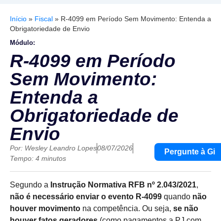
Início
»
Fiscal
»
R-4099 em Período Sem Movimento: Entenda a
Obrigatoriedade de Envio
Módulo:
R-4099 em Período
Sem Movimento:
Entenda a
Obrigatoriedade de
Envio
Por:
Wesley Leandro Lopes
08/07/2026
Pergunte à Gi
Tempo: 4 minutos
Segundo a
Instrução Normativa RFB nº 2.043/2021
,
não é necessário enviar o evento R-4099
quando
não
houver movimento
na competência. Ou seja,
se não
houver fatos geradores
(como pagamentos a PJ com