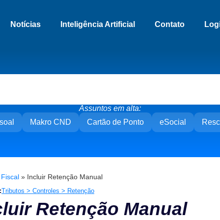
Notícias
Inteligência Artificial
Contato
Log
Assuntos em alta:
soal
Makro CND
Cartão de Ponto
eSocial
Resc
»
Fiscal
»
Incluir Retenção Manual
:
Tributos > Controles > Retenção
cluir Retenção Manual