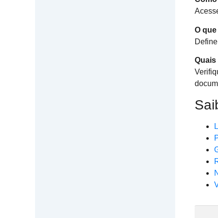
Acesse
O que 
Define
Quais
Verifi
docume
Sai
L
P
G
R
V