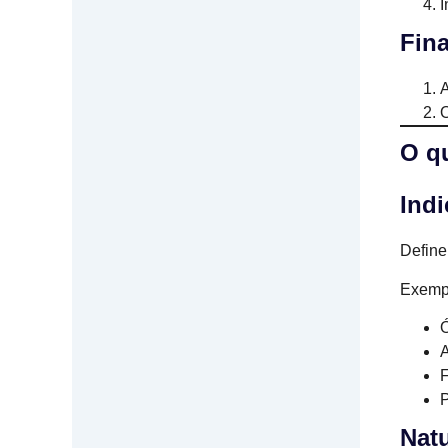
I
Fina
A
O
O q
Indi
Define
Exemp
Ó
A
P
Nat