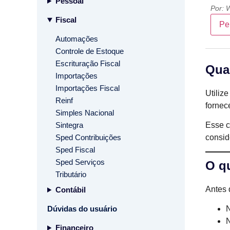
Pessoal
Por:
W
Fiscal
Pe
Automações
Controle de Estoque
Escrituração Fiscal
Quan
Importações
Importações Fiscal
Utiliz
Reinf
fornec
Simples Nacional
Sintegra
Esse c
Sped Contribuições
consid
Sped Fiscal
Sped Serviços
O q
Tributário
Antes 
Contábil
Dúvidas do usuário
N
Financeiro