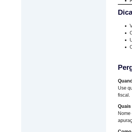
R
Dic
V
C
U
C
Per
Quand
Use qu
fiscal.
Quais
Nome o
apuraç
Como 