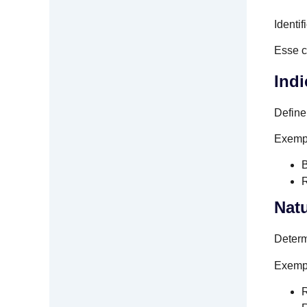
Identi
Esse c
Ind
Define
Exemp
B
R
Natu
Determ
Exemp
R