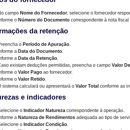
No campo
Nome do Fornecedor
, selecione o fornecedor resp
nforme o
Número do Documento
correspondente à nota fiscal
ormações da retenção
Preencha o
Período de Apuração
.
nforme a
Data do Documento
.
nforme a
Data da Retenção
.
aso existam deduções permitidas, preencha o campo
Valor D
nforme o
Valor Pago
ao fornecedor.
nforme o
Valor Retido
.
 sistema calculará ou apresentará o
Valor Total
conforme as i
rezas e indicadores
Selecione o
Indicador Natureza
correspondente à operação.
nforme a
Natureza de Rendimentos
adequada ao tipo de servi
Selecione o
Indicador Condição
.