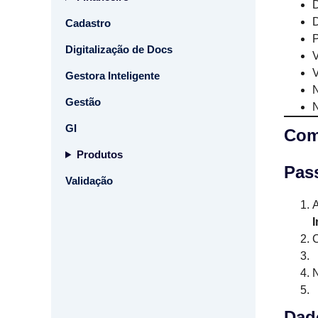
D
D
Cadastro
P
Digitalização de Docs
V
V
Gestora Inteligente
N
Gestão
N
GI
Com
Produtos
Pas
Validação
C
N
Dad