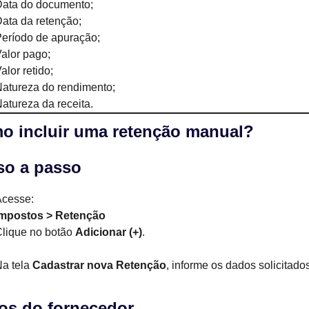
ata do documento;
ata da retenção;
eríodo de apuração;
alor pago;
alor retido;
atureza do rendimento;
atureza da receita.
o incluir uma retenção manual?
so a passo
Acesse:
Impostos > Retenção
lique no botão
Adicionar (+)
.
a tela
Cadastrar nova Retenção
, informe os dados solicitado
os do fornecedor