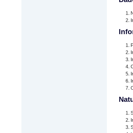
I
Inf
I
I
C
I
I
O
Natu
I