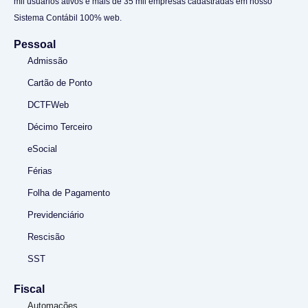
mil usuários ativos e mais de 35 mil empresas cadastradas em nosso
Sistema Contábil 100% web.
Pessoal
Admissão
Cartão de Ponto
DCTFWeb
Décimo Terceiro
eSocial
Férias
Folha de Pagamento
Previdenciário
Rescisão
SST
Fiscal
Automações