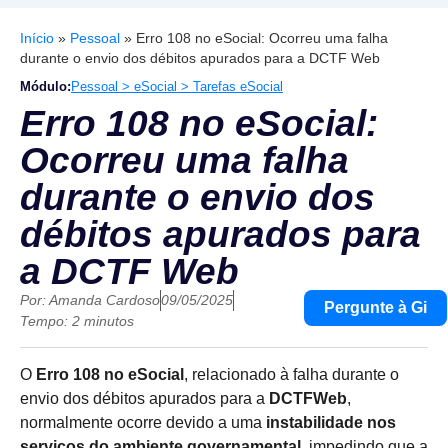
Início
»
Pessoal
»
Erro 108 no eSocial: Ocorreu uma falha
durante o envio dos débitos apurados para a DCTF Web
Módulo:
Pessoal > eSocial > Tarefas eSocial
Erro 108 no eSocial:
Ocorreu uma falha
durante o envio dos
débitos apurados para
a DCTF Web
Por:
Amanda Cardoso
09/05/2025
Pergunte à Gi
Tempo: 2 minutos
O
Erro 108 no eSocial
, relacionado à falha durante o
envio dos débitos apurados para a
DCTFWeb
,
normalmente ocorre devido a uma
instabilidade nos
serviços do ambiente governamental
, impedindo que a