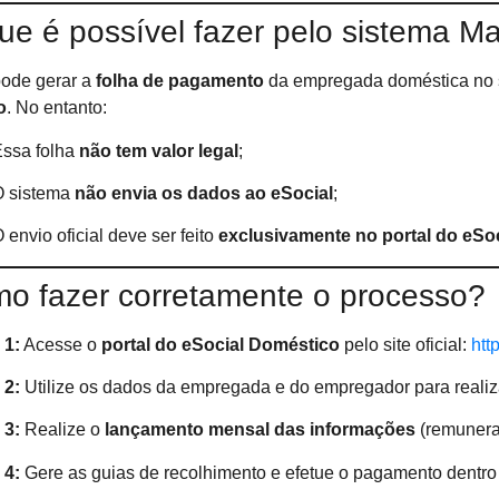
ue é possível fazer pelo sistema M
ode gerar a
folha de pagamento
da empregada doméstica no 
o
. No entanto:
ssa folha
não tem valor legal
;
O sistema
não envia os dados ao eSocial
;
 envio oficial deve ser feito
exclusivamente no portal do eSo
o fazer corretamente o processo?
 1:
Acesse o
portal do eSocial Doméstico
pelo site oficial:
htt
 2:
Utilize os dados da empregada e do empregador para realiz
 3:
Realize o
lançamento mensal das informações
(remuneraç
 4:
Gere as guias de recolhimento e efetue o pagamento dentro