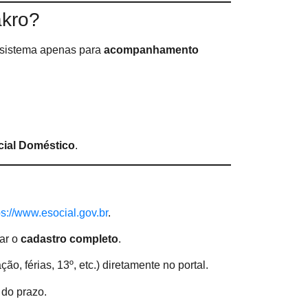
akro?
sistema apenas para
acompanhamento
cial Doméstico
.
ps://www.esocial.gov.br
.
ar o
cadastro completo
.
ão, férias, 13º, etc.) diretamente no portal.
 do prazo.