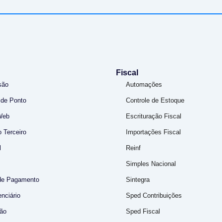
Fiscal
são
Automações
 de Ponto
Controle de Estoque
Web
Escrituração Fiscal
 Terceiro
Importações Fiscal
l
Reinf
Simples Nacional
de Pagamento
Sintegra
nciário
Sped Contribuições
ão
Sped Fiscal