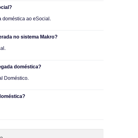
cial?
 doméstica ao eSocial.
erada no sistema Makro?
al.
regada doméstica?
al Doméstico.
 doméstica?