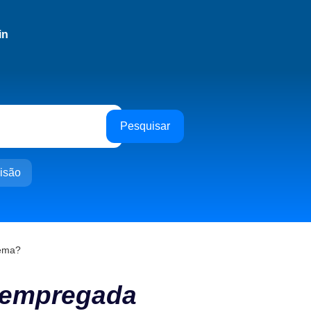
in
Pesquisar
isão
tema?
r empregada