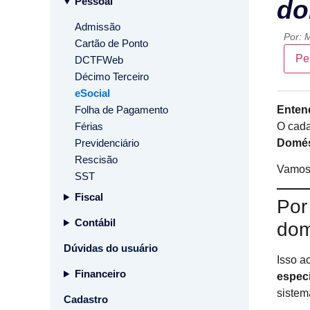
Pessoal
do
Admissão
Por:
M
Cartão de Ponto
Pe
DCTFWeb
Décimo Terceiro
eSocial
Folha de Pagamento
Entend
Férias
O cada
Previdenciário
Domés
Rescisão
Vamos 
SST
Fiscal
Por
Contábil
dom
Dúvidas do usuário
Isso a
Financeiro
especí
siste
Cadastro