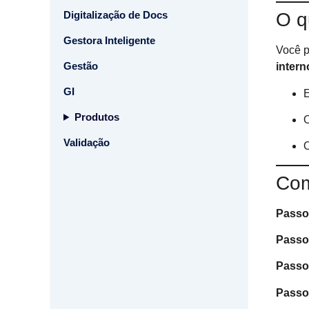
Digitalização de Docs
O q
Gestora Inteligente
Você p
Gestão
intern
GI
E
Produtos
Validação
O
Com
Passo
Passo
Passo
Passo