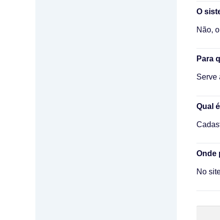
O sis
Não, o
Para 
Serve 
Qual é
Cadast
Onde p
No site