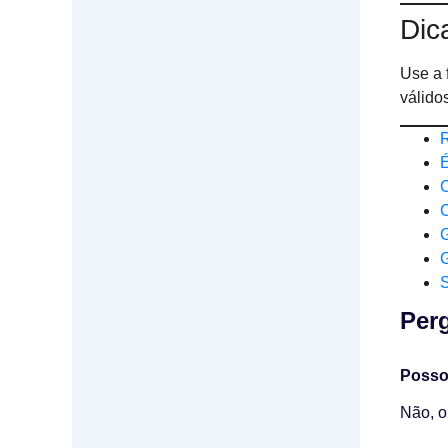
Dic
Use a 
válido
R
É
C
C
G
S
Perg
Posso
Não, o