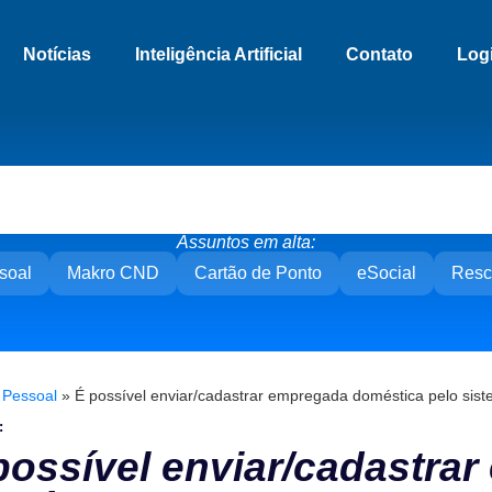
Notícias
Inteligência Artificial
Contato
Log
Assuntos em alta:
soal
Makro CND
Cartão de Ponto
eSocial
Resc
»
Pessoal
»
É possível enviar/cadastrar empregada doméstica pelo sis
:
possível enviar/cadastra