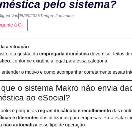
méstica pelo sistema?
iguel Von
25/09/2025
Tempo: 2 minutos
rgunte à Gi
a a situação:
stro e a gestão da
empregada doméstica
devem ser feitos di
tico
, conforme exigência legal para essa categoria.
entender o motivo e como acompanhar corretamente essas in
 que o sistema Makro não envia d
éstica ao eSocial?
contece porque as
regras de cálculo e recolhimento
das contr
ficas e diferentes
das utilizadas para empresas. Para evitar in
ma
não automatiza
esse tipo de operação.