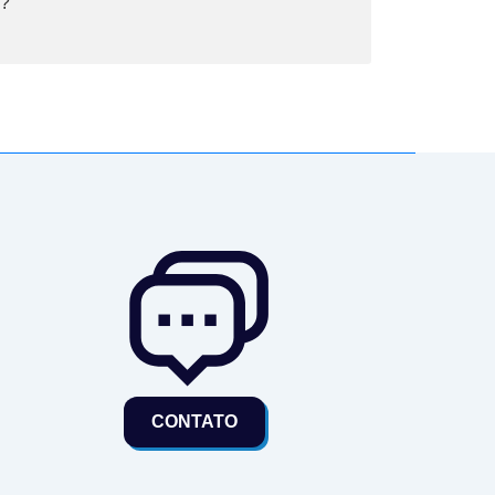
ê?
CONTATO