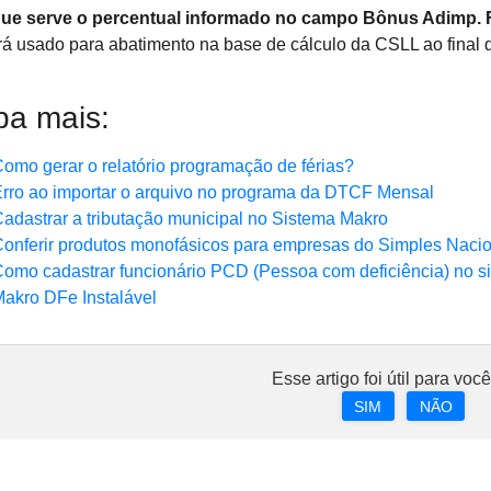
que serve o percentual informado no campo Bônus Adimp. 
rá usado para abatimento na base de cálculo da CSLL ao final d
ba mais:
omo gerar o relatório programação de férias?
rro ao importar o arquivo no programa da DTCF Mensal
adastrar a tributação municipal no Sistema Makro
onferir produtos monofásicos para empresas do Simples Naci
omo cadastrar funcionário PCD (Pessoa com deficiência) no s
akro DFe Instalável
Esse artigo foi útil para voc
SIM
NÃO