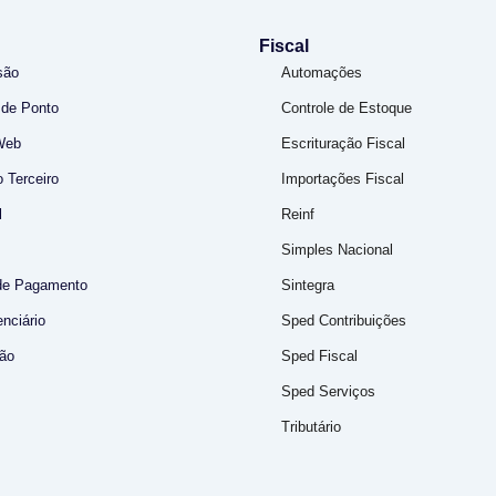
Fiscal
são
Automações
 de Ponto
Controle de Estoque
Web
Escrituração Fiscal
 Terceiro
Importações Fiscal
l
Reinf
Simples Nacional
de Pagamento
Sintegra
nciário
Sped Contribuições
ão
Sped Fiscal
Sped Serviços
Tributário