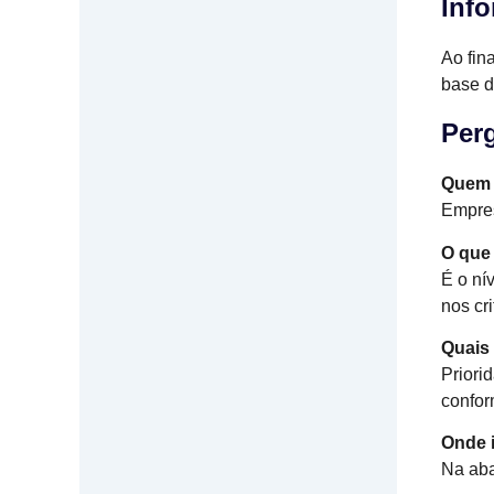
Inf
Ao fin
base d
Per
Quem 
Empres
O que 
É o ní
nos cr
Quais 
Priori
confor
Onde 
Na aba