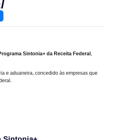
l
Programa Sintonia+ da Receita Federal
,
ria e aduaneira, concedido às empresas que
deral.
 Sintonia+