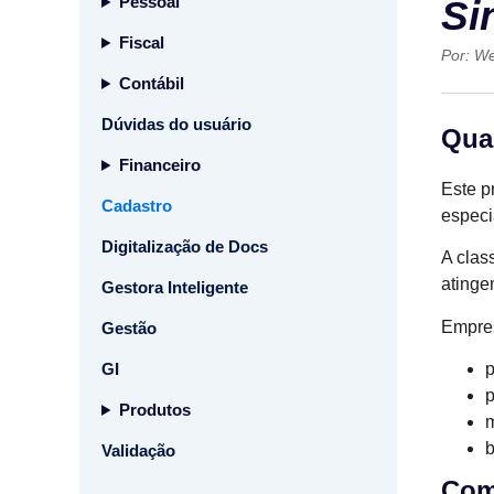
Pessoal
Si
Fiscal
Por:
We
Contábil
Dúvidas do usuário
Qua
Financeiro
Este p
Cadastro
espec
Digitalização de Docs
A clas
atinge
Gestora Inteligente
Empres
Gestão
GI
p
p
Produtos
m
b
Validação
Com