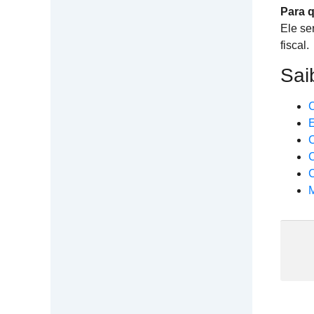
Para 
Ele se
fiscal.
Sai
C
E
C
C
C
M