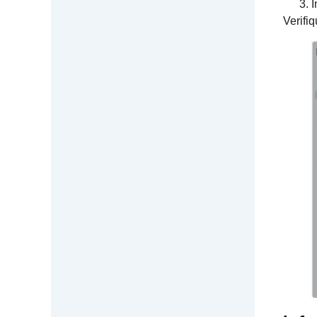
I
Verifi