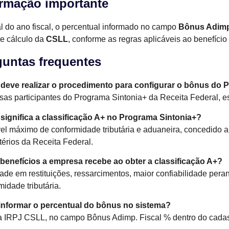
ormação importante
al do ano fiscal, o percentual informado no campo
Bônus Adimp
e cálculo da
CSLL
, conforme as regras aplicáveis ao benefício f
guntas frequentes
deve realizar o procedimento para configurar o bônus do 
as participantes do Programa Sintonia+ da Receita Federal, 
significa a classificação A+ no Programa Sintonia+?
vel máximo de conformidade tributária e aduaneira, concedido
itérios da Receita Federal.
benefícios a empresa recebe ao obter a classificação A+?
dade em restituições, ressarcimentos, maior confiabilidade pera
midade tributária.
informar o percentual do bônus no sistema?
 IRPJ CSLL, no campo Bônus Adimp. Fiscal % dentro do cadas