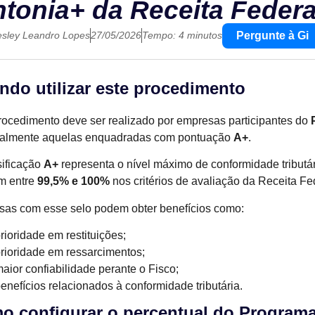
ntonia+ da Receita Federa
Pergunte à Gi
sley Leandro Lopes
27/05/2026
Tempo: 4 minutos
ndo utilizar este procedimento
rocedimento deve ser realizado por empresas participantes do
ialmente aquelas enquadradas com pontuação
A+
.
sificação
A+
representa o nível máximo de conformidade tributá
m entre
99,5% e 100%
nos critérios de avaliação da Receita Fe
as com esse selo podem obter benefícios como:
rioridade em restituições;
rioridade em ressarcimentos;
aior confiabilidade perante o Fisco;
enefícios relacionados à conformidade tributária.
o configurar o percentual do Programa