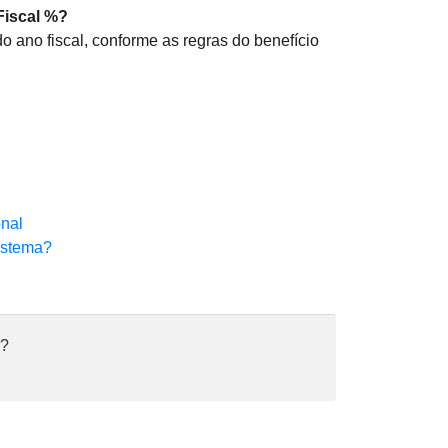
Fiscal %?
o ano fiscal, conforme as regras do benefício
onal
istema?
ê?