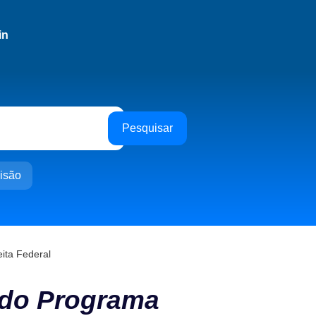
in
Pesquisar
isão
ita Federal
 do Programa