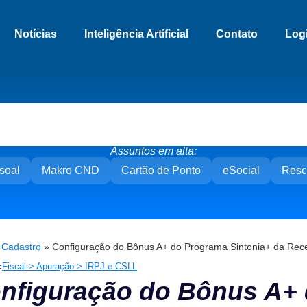
Notícias
Inteligência Artificial
Contato
Log
Assuntos em alta:
soal
Makro CND
Cartão de Ponto
eSocial
Resc
»
Cadastro
»
Configuração do Bônus A+ do Programa Sintonia+ da Rece
:
Fiscal > Apuração > IRPJ e CSLL
nfiguração do Bônus A+