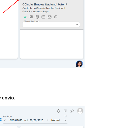
e envio
.