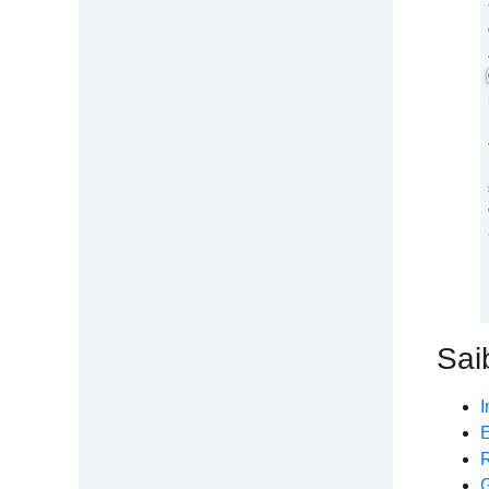
Sai
I
E
R
G