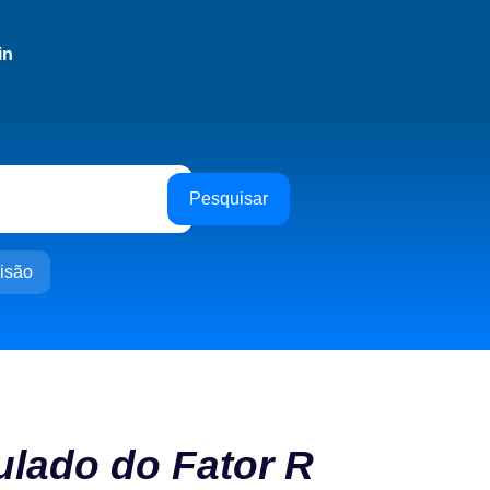
in
Pesquisar
isão
ulado do Fator R