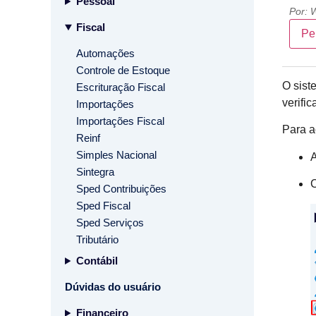
Pessoal
Por:
W
Fiscal
Pe
Automações
Controle de Estoque
O sist
Escrituração Fiscal
verifi
Importações
Importações Fiscal
Para a
Reinf
Simples Nacional
Sintegra
C
Sped Contribuições
Sped Fiscal
Sped Serviços
Tributário
Contábil
Dúvidas do usuário
Financeiro