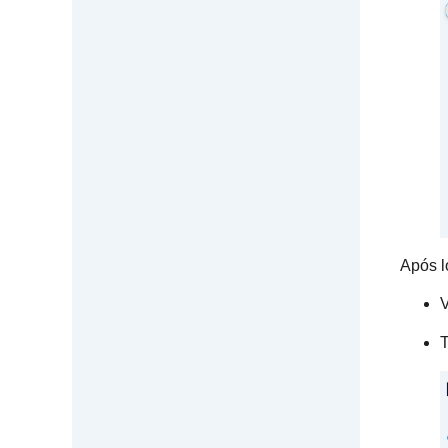
Após lo
T