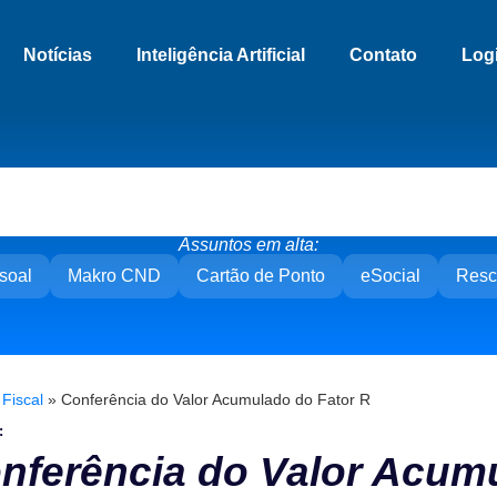
Notícias
Inteligência Artificial
Contato
Log
Assuntos em alta:
soal
Makro CND
Cartão de Ponto
eSocial
Resc
»
Fiscal
»
Conferência do Valor Acumulado do Fator R
:
nferência do Valor Acum