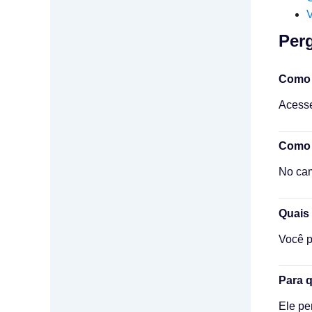
V
Perg
Como 
Acesse
Como f
No cam
Quais 
Você p
Para q
Ele pe