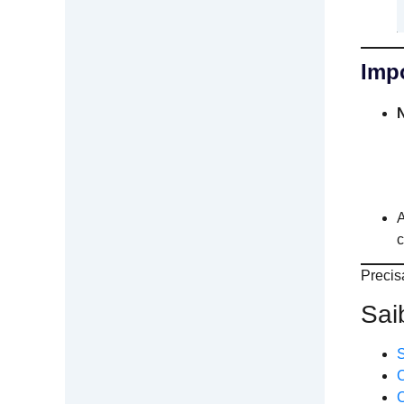
Impo
A
c
Precis
Sai
S
C
C