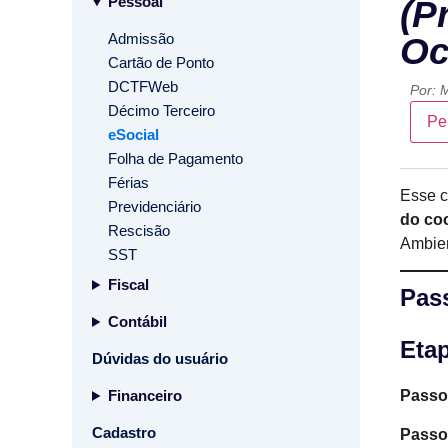
Pessoal
(P
Admissão
Oc
Cartão de Ponto
DCTFWeb
Por:
M
Décimo Terceiro
Pe
eSocial
Folha de Pagamento
Férias
Esse 
Previdenciário
do co
Rescisão
Ambien
SST
Fiscal
Pas
Contábil
Etap
Dúvidas do usuário
Financeiro
Passo
Cadastro
Passo