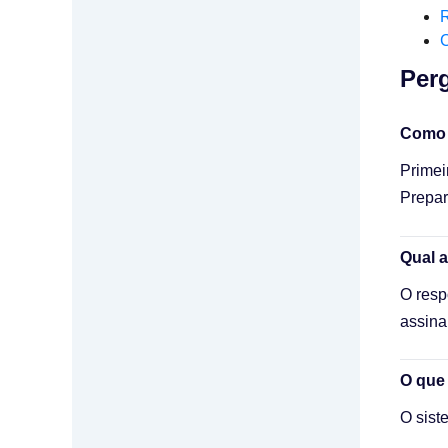
C
Perg
Como 
Primei
Prepar
Qual 
O resp
assina
O que
O sist