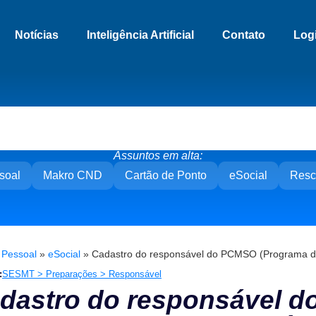
Notícias
Inteligência Artificial
Contato
Log
Assuntos em alta:
soal
Makro CND
Cartão de Ponto
eSocial
Resc
»
Pessoal
»
eSocial
»
Cadastro do responsável do PCMSO (Programa de
:
SESMT > Preparações > Responsável
dastro do responsável 