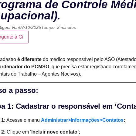
rograma de Controle Méd
upacional).
iguel Von
07/10/2025
Tempo: 2 minutos
rgunte à Gi
cadastro
é diferente
do médico responsável pelo ASO (Atestado
ordenador do PCMSO
, que precisa estar registrado corretam
tais do Trabalho – Agentes Nocivos).
so a passo:
a 1: Cadastrar o responsável em ‘Conta
 1:
Acesse o menu
Administrar>Informações>Contatos
;
 2:
Clique em ‘
Incluir novo contato’;