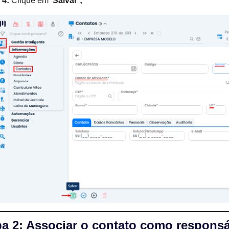
 4:
Clique em ‘
Salvar’;
pa 2: Associar o contato como respons