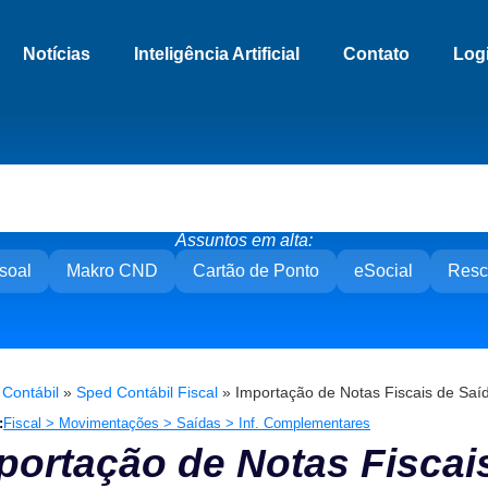
Notícias
Inteligência Artificial
Contato
Log
Assuntos em alta:
soal
Makro CND
Cartão de Ponto
eSocial
Resc
»
Contábil
»
Sped Contábil Fiscal
»
Importação de Notas Fiscais de Saí
:
Fiscal > Movimentações > Saídas > Inf. Complementares
portação de Notas Fiscai