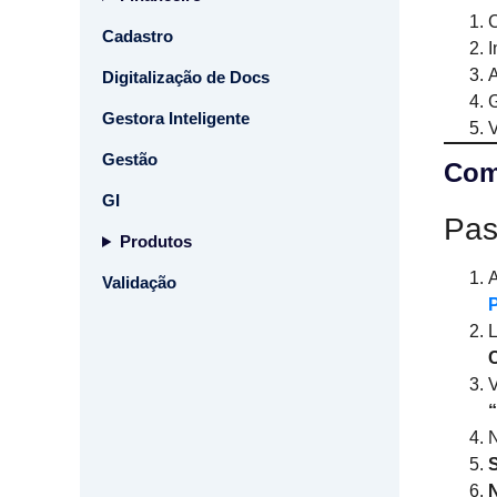
C
Cadastro
I
A
Digitalização de Docs
G
Gestora Inteligente
V
Gestão
Com
GI
Pas
Produtos
Validação
L
V