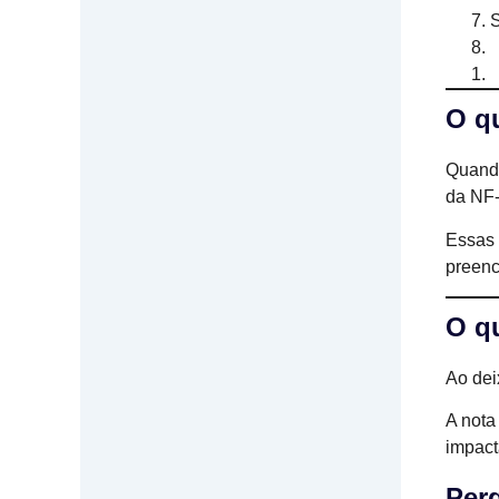
S
O q
Quando
da NF-
Essas 
preenc
O q
Ao de
A nota
impact
Per