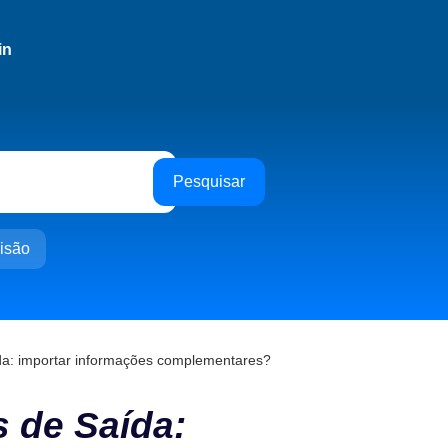
in
Pesquisar
isão
da: importar informações complementares?
s de Saída: