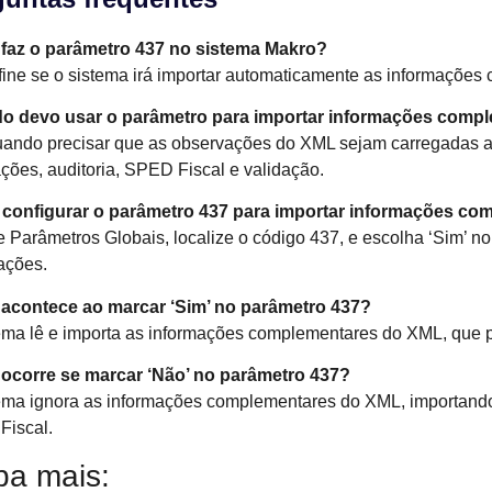
 faz o parâmetro 437 no sistema Makro?
fine se o sistema irá importar automaticamente as informaçõe
o devo usar o parâmetro para importar informações compl
ando precisar que as observações do XML sejam carregadas au
ações, auditoria, SPED Fiscal e validação.
configurar o parâmetro 437 para importar informações co
 Parâmetros Globais, localize o código 437, e escolha ‘Sim’ n
ações.
 acontece ao marcar ‘Sim’ no parâmetro 437?
ema lê e importa as informações complementares do XML, que
ocorre se marcar ‘Não’ no parâmetro 437?
ema ignora as informações complementares do XML, importando 
iscal.
ba mais: