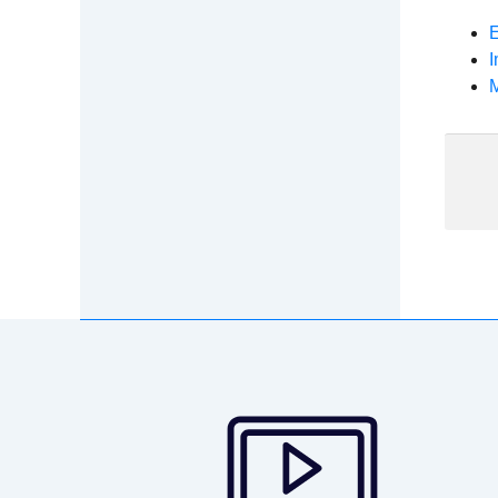
E
I
M