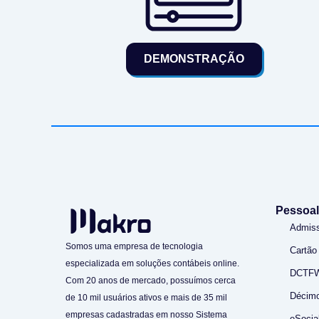
DEMONSTRAÇÃO
Pessoal
Admis
Somos uma empresa de tecnologia
Cartão
especializada em soluções contábeis online.
DCTF
Com 20 anos de mercado, possuímos cerca
Décimo
de 10 mil usuários ativos e mais de 35 mil
empresas cadastradas em nosso Sistema
eSocia