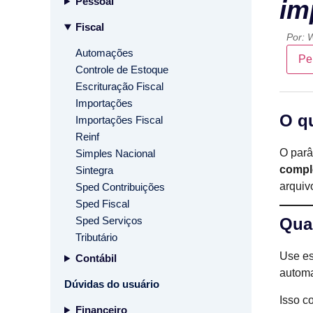
Pessoal
im
Fiscal
Por:
W
Automações
Pe
Controle de Estoque
Escrituração Fiscal
Importações
O q
Importações Fiscal
Reinf
O par
Simples Nacional
compl
Sintegra
arquiv
Sped Contribuições
Sped Fiscal
Sped Serviços
Qua
Tributário
Use es
Contábil
automa
Dúvidas do usuário
Isso c
Financeiro