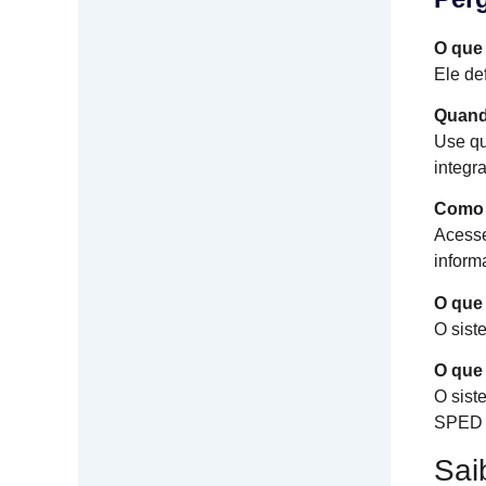
O que
Ele de
Quand
Use qu
integr
Como 
Acesse
inform
O que
O sist
O que 
O sist
SPED F
Sai