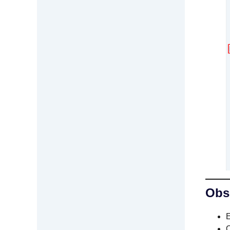
Obse
E
O