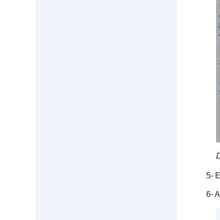
D
5- Env
6- Apó