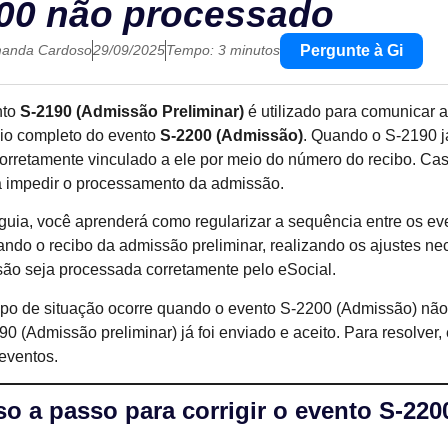
00 não processado
Pergunte à Gi
anda Cardoso
29/09/2025
Tempo: 3 minutos
nto
S-2190 (Admissão Preliminar)
é utilizado para comunicar 
io completo do evento
S-2200 (Admissão)
. Quando o S-2190 j
corretamente vinculado a ele por meio do número do recibo. Cas
 impedir o processamento da admissão.
guia, você aprenderá como regularizar a sequência entre os e
ando o recibo da admissão preliminar, realizando os ajustes n
ão seja processada corretamente pelo eSocial.
ipo de situação ocorre quando o evento S-2200 (Admissão) não
90 (Admissão preliminar) já foi enviado e aceito. Para resolver
eventos.
o a passo para corrigir o evento S-220