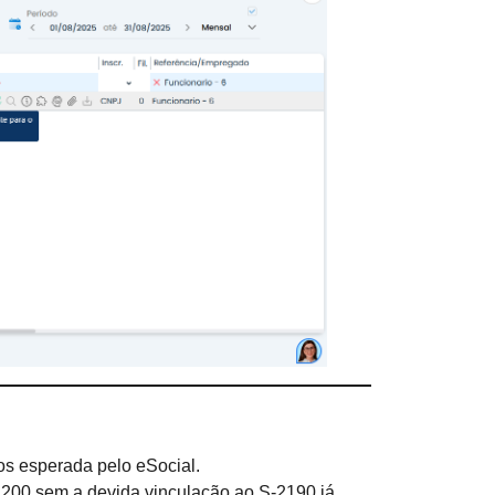
os esperada pelo eSocial.
2200 sem a devida vinculação ao S-2190 já