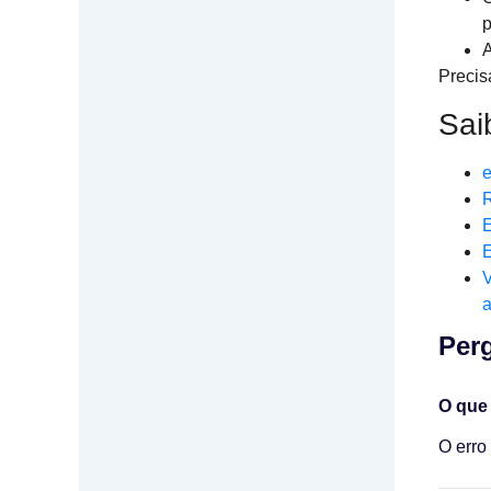
p
A
Precis
Sai
e
R
E
E
V
a
Perg
O que
O erro