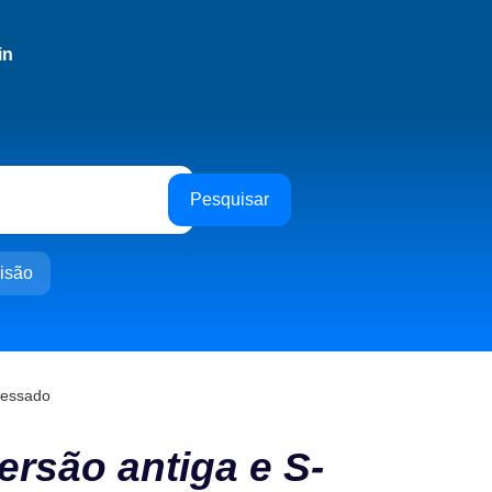
in
Pesquisar
isão
cessado
ersão antiga e S-