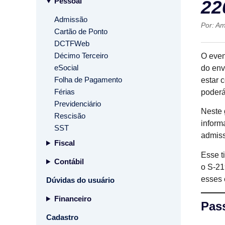
Pessoal
22
Admissão
Por:
Am
Cartão de Ponto
DCTFWeb
Décimo Terceiro
O eve
eSocial
do env
Folha de Pagamento
estar 
Férias
poderá
Previdenciário
Neste 
Rescisão
inform
SST
admiss
Fiscal
Esse t
Contábil
o S-21
esses 
Dúvidas do usuário
Financeiro
Pass
Cadastro