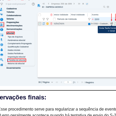
rvações finais:
sse procedimento serve para regularizar a sequência de event
 erro geralmente acontece quando há tentativa de envio do S-