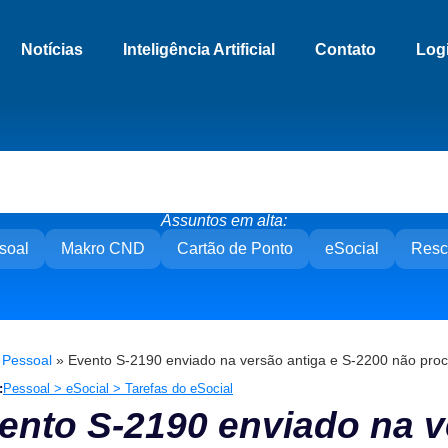
Notícias
Inteligência Artificial
Contato
Log
Assuntos em alta:
soal
Makro CND
Cartão de Ponto
eSocial
Resc
»
Pessoal
»
Evento S-2190 enviado na versão antiga e S-2200 não pro
:
Pessoal > eSocial > Tarefas do eSocial
ento S-2190 enviado na v