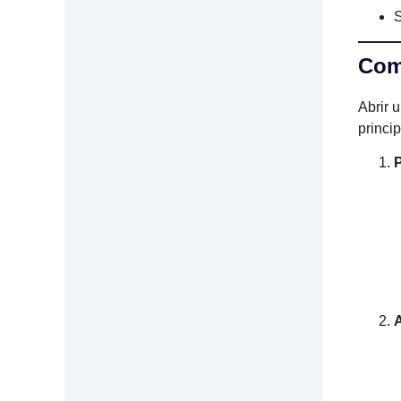
S
Com
Abrir 
princi
P