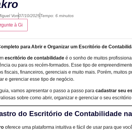
kro
iguel Von
07/10/2025
Tempo: 6 minutos
rgunte à Gi
ompleto para Abrir e Organizar um Escritório de Contabil
um
escritório de contabilidade
é o sonho de muitos profissiona
ência ou para os recém-formados. Esse tipo de empreendimento
os fiscais, financeiros, gerenciais e muito mais. Porém, muitos
r e gerenciar esse tipo de negócio.
guia, vamos apresentar o passo a passo para
cadastrar seu e
valiosas sobre como abrir, organizar e gerenciar o seu escritório
stro do Escritório de Contabilidade n
ro
oferece uma plataforma intuitiva e fácil de usar para que voc