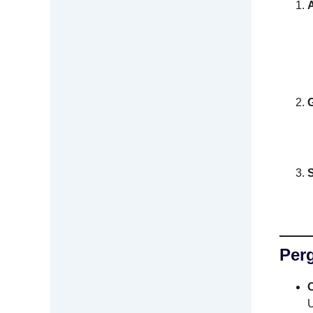
Per
O
U