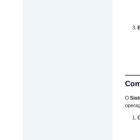
Com
O
Sis
operaç