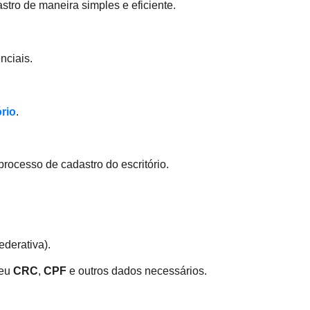
stro de maneira simples e eficiente.
nciais.
ório
.
 processo de cadastro do escritório.
derativa).
seu
CRC
,
CPF
e outros dados necessários.