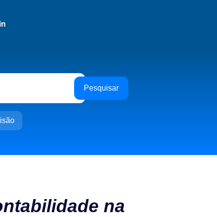
in
Pesquisar
isão
ontabilidade na