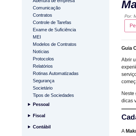
Abertura de empresa
Ma
Comunicação
Contratos
Por:
M
Controle de Tarefas
Pe
Exame de Suficiência
MEI
Modelos de Contratos
Guia C
Notícias
Protocolos
Abrir 
Relatórios
experi
Rotinas Automatizadas
serviç
Segurança
começa
Societário
Neste 
Tipos de Sociedades
dicas 
Pessoal
Fiscal
Cada
Contábil
A
Mak