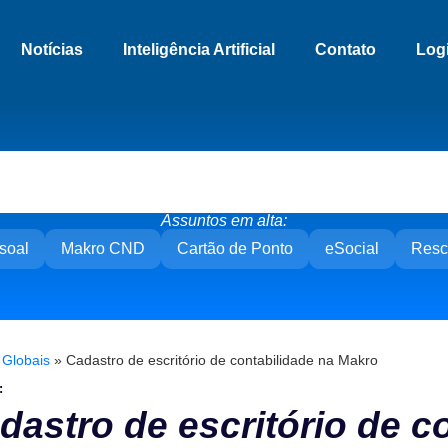
Notícias
Inteligência Artificial
Contato
Log
Assuntos em alta:
soal
Makro CND
Cartão de Ponto
eSocial
Resc
»
Globais
»
Cadastro de escritório de contabilidade na Makro
:
dastro de escritório de c