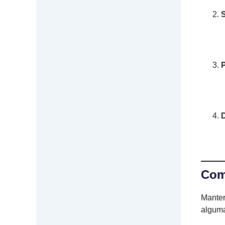
S
Com
Manter
alguma