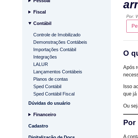
Pessoal
ar
Fiscal
Por:
W
Contábil
Pe
Controle de Imobilizado
Demonstrações Contábeis
Importações Contábil
O q
Integrações
LALUR
Após r
Lançamentos Contábeis
necess
Planos de contas
Sped Contábil
Isso a
Sped Contábil Fiscal
que já
Dúvidas do usuário
Ou sej
Financeiro
Por 
Cadastro
A cont
Digitalização de Docs