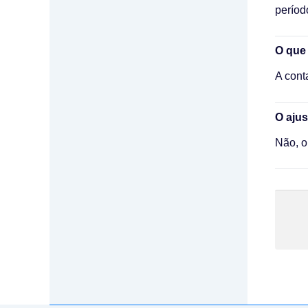
períod
O que 
A cont
O aju
Não, o