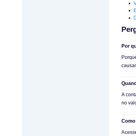
V
E
D
Perg
Por qu
Porque
causan
Quand
A cont
no val
Como c
Acesse