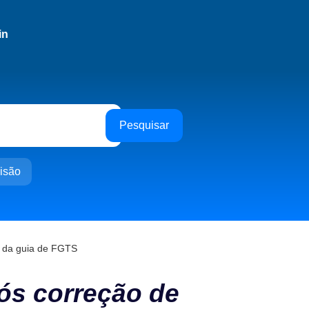
in
Pesquisar
isão
o da guia de FGTS
pós correção de