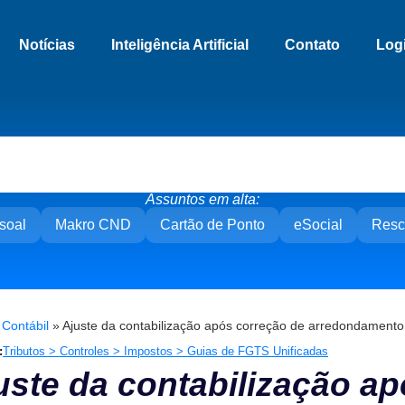
Notícias
Inteligência Artificial
Contato
Log
Assuntos em alta:
soal
Makro CND
Cartão de Ponto
eSocial
Resc
»
Contábil
»
Ajuste da contabilização após correção de arredondament
:
Tributos > Controles > Impostos > Guias de FGTS Unificadas
uste da contabilização a