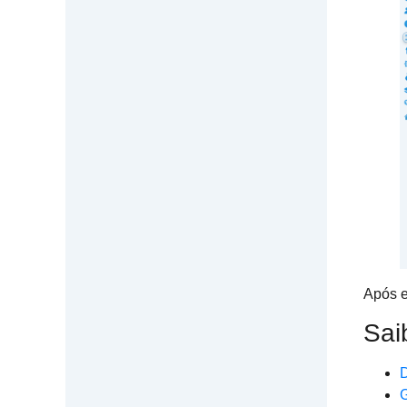
Após e
Sai
D
G