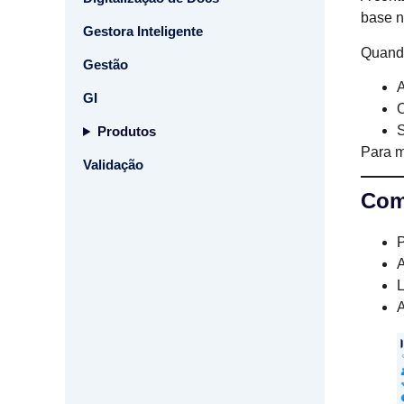
base n
Gestora Inteligente
Quando
Gestão
GI
Produtos
Para m
Validação
Com
P
L