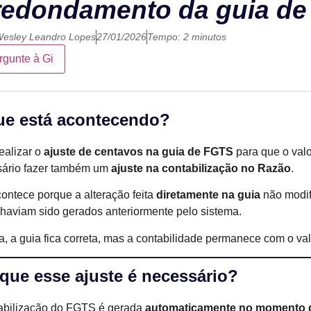
redondamento da guia d
esley Leandro Lopes
27/01/2026
Tempo: 2 minutos
rgunte à Gi
ue está acontecendo?
ealizar o
ajuste de centavos na guia de FGTS
para que o valo
ário fazer também um
ajuste na contabilização no Razão
.
contece porque a alteração feita
diretamente na guia
não modif
 haviam sido gerados anteriormente pelo sistema.
a, a guia fica correta, mas a contabilidade permanece com o valo
que esse ajuste é necessário?
abilização do FGTS é gerada
automaticamente no momento 