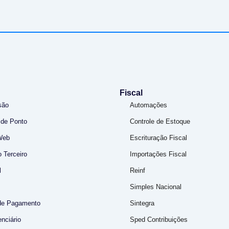
Fiscal
são
Automações
 de Ponto
Controle de Estoque
Web
Escrituração Fiscal
 Terceiro
Importações Fiscal
l
Reinf
Simples Nacional
de Pagamento
Sintegra
nciário
Sped Contribuições