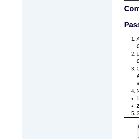
Com
Pas
L
C
A
S