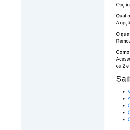
Opção 
Qual 
A opçã
O que 
Remove
Como 
Acesse
ou 2 e
Sai
V
A
C
C
C