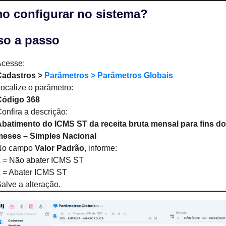
o configurar no sistema?
so a passo
Acesse:
Cadastros >
Parâmetros > Parâmetros Globais
ocalize o parâmetro:
Código 368
onfira a descrição:
batimento do ICMS ST da receita bruta mensal para fins do
meses – Simples Nacional
No campo
Valor Padrão
, informe:
1
= Não abater ICMS ST
2
= Abater ICMS ST
alve a alteração.