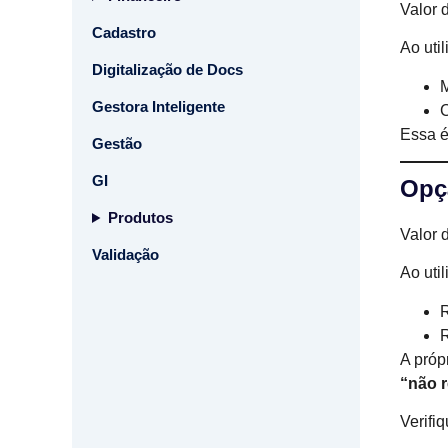
Valor 
Cadastro
Ao uti
Digitalização de Docs
M
Gestora Inteligente
C
Essa é
Gestão
GI
Opç
Produtos
Valor 
Validação
Ao uti
R
R
A próp
“não 
Verifi