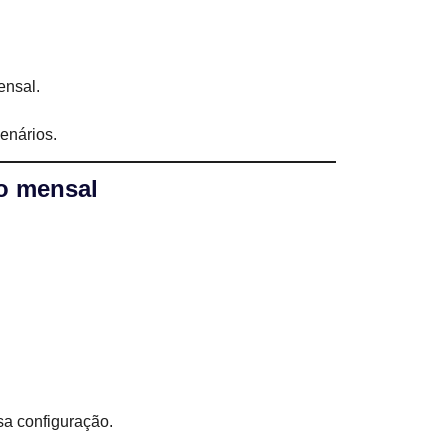
ensal.
enários.
o mensal
sa configuração.