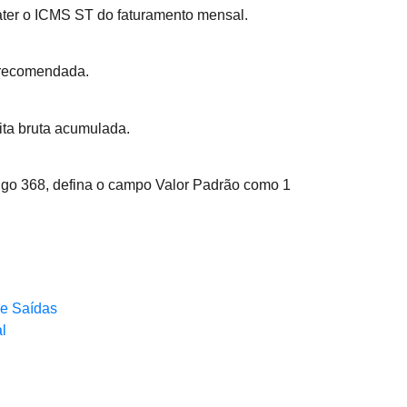
ter o ICMS ST do faturamento mensal.
e recomendada.
ita bruta acumulada.
igo 368, defina o campo Valor Padrão como 1
 e Saídas
l