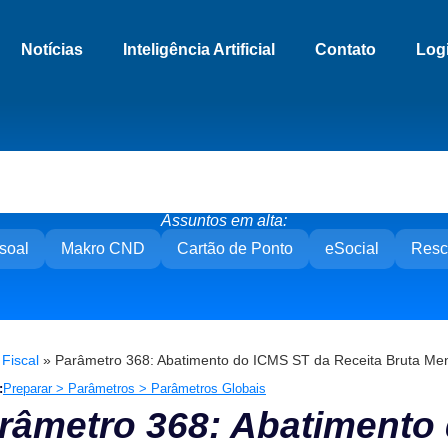
Notícias
Inteligência Artificial
Contato
Log
Assuntos em alta:
soal
Makro CND
Cartão de Ponto
eSocial
Resc
»
Fiscal
»
Parâmetro 368: Abatimento do ICMS ST da Receita Bruta Men
:
Preparar > Parâmetros > Parâmetros Globais
râmetro 368: Abatimento