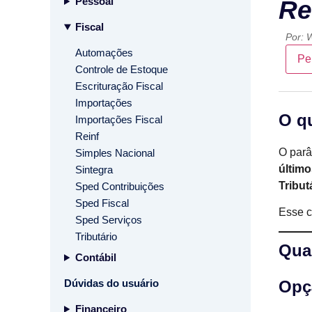
Pessoal
Re
Fiscal
Por:
W
Automações
Pe
Controle de Estoque
Escrituração Fiscal
Importações
O q
Importações Fiscal
Reinf
O par
Simples Nacional
últim
Sintegra
Tribut
Sped Contribuições
Sped Fiscal
Esse c
Sped Serviços
Tributário
Qua
Contábil
Opç
Dúvidas do usuário
Financeiro